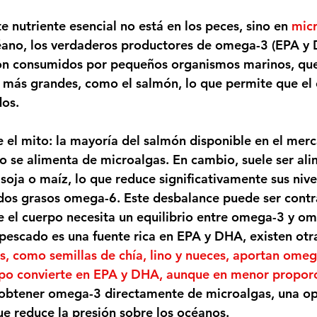
te nutriente esencial no está en los peces, sino en 
micr
éano, los verdaderos productores de omega-3 (EPA y 
n consumidos por pequeños organismos marinos, que 
 más grandes, como el salmón, lo que permite que el
dos.
 el mito: la mayoría del salmón disponible en el mer
 no se alimenta de microalgas. En cambio, suele ser al
soja o maíz, lo que reduce significativamente sus niv
idos grasos omega-6. Este desbalance puede ser cont
ue el cuerpo necesita un equilibrio entre omega-3 y o
escado es una fuente rica en EPA y DHA, existen otra
es, como semillas de chía, lino y nueces, aportan ome
rpo convierte en EPA y DHA, aunque en menor propor
 obtener omega-3 directamente de microalgas, una o
que reduce la presión sobre los océanos.