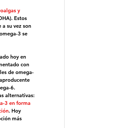
oalgas y 
DHA). Estos 
a su vez son 
 omega-3 se 
cado hoy en 
imentado con 
eles de omega-
raproducente 
mega-6.
s alternativas:
ga-3 en forma 
ción
. Hoy 
pción más 