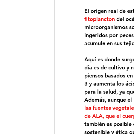
El origen real de es
fitoplancton
 del oc
microorganismos so
ingeridos por peces
acumule en sus teji
Aquí es donde surge
día es de cultivo y
piensos basados en 
3 y aumenta los ác
para la salud, ya q
Además, aunque el p
las fuentes vegetal
de ALA, que el cue
también es posible
sostenible y ética 