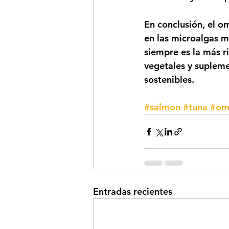
En conclusión, el o
en las microalgas m
siempre es la más r
vegetales y supleme
sostenibles.
#salmon
#tuna
#om
Entradas recientes