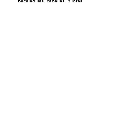
bacaladillas, caballas, pijotas 
o pescadillas. 
#salud
#seguridadalimentaria
#anisakis
#nutricion
Ver todo
Entradas recientes