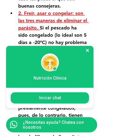
buenas consejeras.
2. Freír, asar o congelar: son 
las tres maneras de eliminar el 
parásito. 
Si el pescado ha 
sido congelado (lo ideal son 5 
días a -20ºC) no hay problema 
en cocinarlo levemente a la 
plancha. El pescado 
congelado industrialmente 
está libre de riesgos.
Nutrición Clínica
3. Sé cauto con los pescados 
marinados o al vinagre
, así 
como con el sushi o ceviche: 
Iniciar chat
asegúrate de que han sido 
previamente congelados, 
pues, de lo contrario, tienen 
muchas papeletas de llevar 
¿Necesitas ayuda? Chatea con
nosotros
anisakis, sobre todo si son 