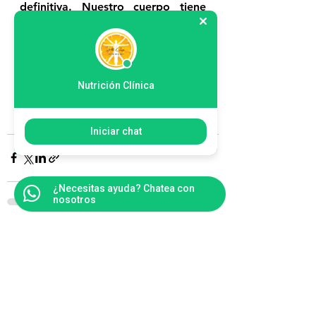
definitiva. Nuestro cuerpo tiene 
unos tiempos muy específicos para 
asimilar los cambios, por ello 
hemos de ser pacientes y 
comprometidos con nuestros 
Nutrición Clínica
objetivos.
#operacionbikini
#salud
#dieta
Iniciar chat
¿Necesitas ayuda? Chatea con
nosotros
Ver todo
Entradas recientes