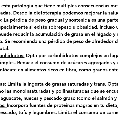
e esta patología que tiene múltiples consecuencias me
das. Desde la dietoterapia podemos mejorar la salud
o:
 La pérdida de peso gradual y sostenida es una parte
specialmente si existe sobrepeso u obesidad. Incluso 
ede reducir la acumulación de grasa en el hígado y m
ca. Se recomienda una pérdida de peso de alrededor d
otal.
bohidratos:
 Opta por carbohidratos complejos en lug
simples. Reduce el consumo de azúcares agregados y 
nfócate en alimentos ricos en fibra, como granos enter
as:
 Limita la ingesta de grasas saturadas y trans. Opt
o las monoinsaturadas y poliinsaturadas que se encu
, aguacate, nueces y pescado graso (como el salmón y l
as:
Incorpora fuentes de proteínas magras en tu dieta
 pescado, tofu y legumbres. Limita el consumo de carne