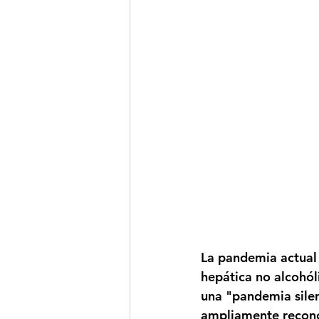
La pandemia actual
hepática no alcohól
una "pandemia silen
ampliamente reconoc