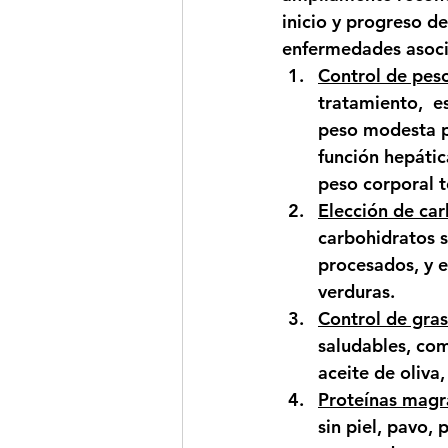
inicio y progreso d
enfermedades asocia
Control de pes
tratamiento,  e
peso modesta pu
función hepáti
peso corporal t
Elección de car
carbohidratos 
procesados, y e
verduras.
Control de gras
saludables, com
aceite de oliva
Proteínas magr
sin piel, pavo,