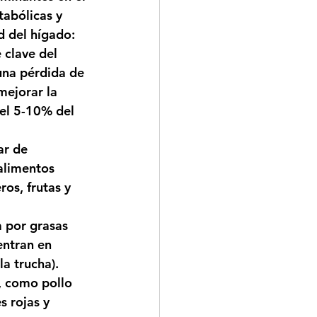
tabólicas y 
 del hígado: 
 clave del 
una pérdida de 
ejorar la 
el 5-10% del 
ar de 
alimentos 
os, frutas y 
a por grasas 
entran en 
a trucha).
, como pollo 
s rojas y 