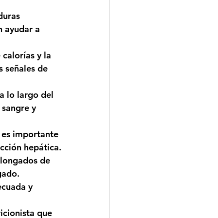
duras 
n ayudar a 
calorías y la 
s señales de 
a lo largo del 
 sangre y 
 es importante 
ección hepática.
olongados de 
gado.
ecuada y 
icionista que 