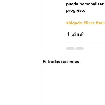
pueda personalizar 
progreso. 
#higado
#liver
#sal
Entradas recientes