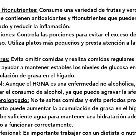
 fitonutrientes:
 Consume una variedad de frutas y ver
ue contienen antioxidantes y fitonutrientes que puede
ado y reducir la inflamación.
iones:
 Controla las porciones para evitar el exceso de 
o. Utiliza platos más pequeños y presta atención a la
res:
 Evita omitir comidas y realiza comidas regulares 
 ayudar a mantener estables los niveles de glucosa en
ulación de grasa en el hígado.
l:
 Aunque el HGNA es una enfermedad no alcohólica,
nar el consumo de alcohol, ya que puede agravar la af
prolongado:
 No te saltes comidas y evita períodos pr
esto puede aumentar la acumulación de grasa en el hí
be suficiente agua para mantener una hidratación ad
o a funcionar correctamente.
fesional:
 Es importante trabajar con un dietista o nutr